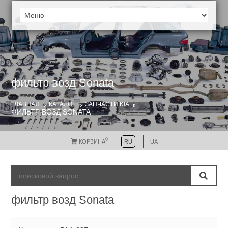
фильтр возд Sonata
ГЛАВНАЯ
КАТАЛОГ
ЗАПЧАСТИ KIA
ФИЛЬТР ВОЗД SONATA
0
КОРЗИНА
RU
UA
фильтр возд Sonata