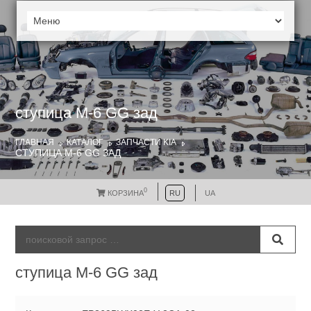
ступица М-6 GG зад
ГЛАВНАЯ
КАТАЛОГ
ЗАПЧАСТИ KIA
СТУПИЦА М-6 GG ЗАД
0
КОРЗИНА
RU
UA
ступица М-6 GG зад