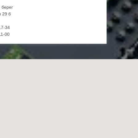
й берег
 29 б
17-34
11-00