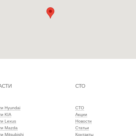
АСТИ
СТО
ти Hyundai
СТО
ти KIA
Акции
ти Lexus
Новости
ти Mazda
Статьи
и Mitsubishi
Контакты