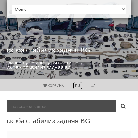
скоба стабилиз задняя BG
ГЛАВНАЯ
КАТАЛОГ
ЗАПЧАСТИ KIA
СКОБА СТАБИЛИЗ ЗАДНЯЯ BG
0
КОРЗИНА
RU
UA
скоба стабилиз задняя BG