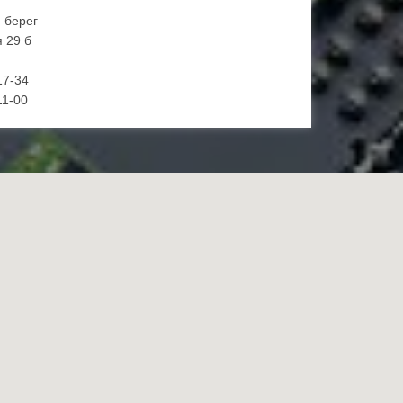
й берег
 29 б
17-34
11-00