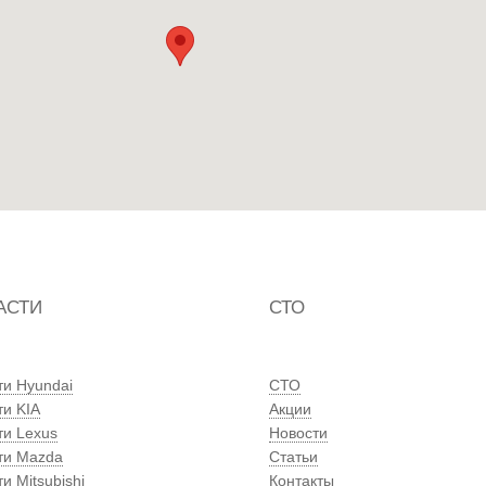
АСТИ
СТО
ти Hyundai
СТО
ти KIA
Акции
ти Lexus
Новости
ти Mazda
Статьи
и Mitsubishi
Контакты