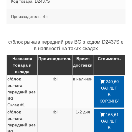
Код товара: D2437S
Производитель: rbi
с/блок рычага передний рез BG з кодом D2437S є
в наявності на таких скадах
Названия
Производитель
Время
Стоимость
товара и
доставки
склада
с/блок
rbi
в наличии
240,60
рычага
UAH/ШТ
передний рез
В
BG
КОРЗИНУ
Склад #1
с/блок
rbi
1-2 дня
165,61
рычага
UAH/ШТ
передний рез
В
BG