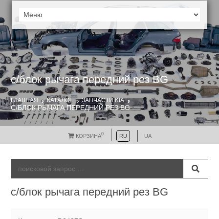
с/блок рычага передний рез BG
ГЛАВНАЯ
КАТАЛОГ
ЗАПЧАСТИ KIA
С/БЛОК РЫЧАГА ПЕРЕДНИЙ РЕЗ BG
0
КОРЗИНА
RU
UA
с/блок рычага передний рез BG