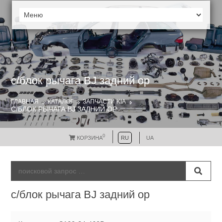
с/блок рычага BJ задний ор
ГЛАВНАЯ
КАТАЛОГ
ЗАПЧАСТИ KIA
С/БЛОК РЫЧАГА BJ ЗАДНИЙ ОР
0
КОРЗИНА
RU
UA
с/блок рычага BJ задний ор