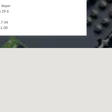
й берег
 29 б
17-34
11-00