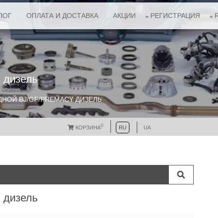
ЛОГ
ОПЛАТА И ДОСТАВКА
АКЦИИ
РЕГИСТРАЦИЯ
 дизель
НОЙ BJ/GF/PREMACY ДИЗЕЛЬ
0
КОРЗИНА
RU
UA
 дизель