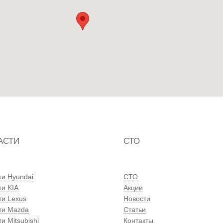
АСТИ
СТО
ти Hyundai
СТО
ти KIA
Акции
ти Lexus
Новости
ти Mazda
Статьи
и Mitsubishi
Контакты