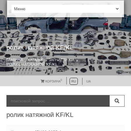
ролик натяжной KF/KL
ГЛАВНАЯ
КАТАЛОГ
ЗАПЧАСТИ KIA
РОЛИК НАТЯЖНОЙ KF/KL
0
КОРЗИНА
RU
UA
ролик натяжной KF/KL