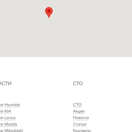
АСТИ
СТО
ти Hyundai
СТО
ти KIA
Акции
ти Lexus
Новости
ти Mazda
Статьи
и Mitsubishi
Контакты