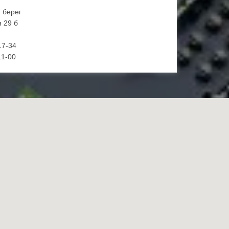
й берег
 29 б
17-34
11-00