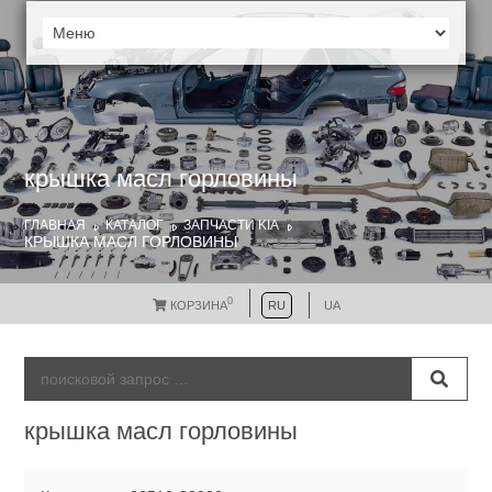
крышка масл горловины
ГЛАВНАЯ
КАТАЛОГ
ЗАПЧАСТИ KIA
КРЫШКА МАСЛ ГОРЛОВИНЫ
0
КОРЗИНА
RU
UA
крышка масл горловины