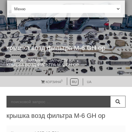
крышка возд фильтра M-6 GH ор
ГЛАВНАЯ
КАТАЛОГ
ЗАПЧАСТИ KIA
КРЫШКА ВОЗД ФИЛЬТРА M-6 GH ОР
0
КОРЗИНА
RU
UA
крышка возд фильтра M-6 GH ор