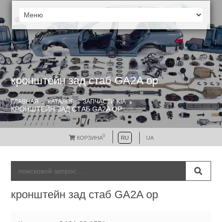
кронштейн зад стаб GA2A ор
ГЛАВНАЯ
КАТАЛОГ
ЗАПЧАСТИ KIA
КРОНШТЕЙН ЗАД СТАБ GA2A ОР
0
КОРЗИНА
RU
UA
кронштейн зад стаб GA2A ор