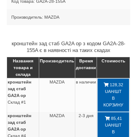
Код товара: GA2A-28-155A
Производитель: MAZDA
кронштейн зад стаб GA2A ор з кодом GA2A-28-
155A є в наявності на таких скадах
Названия
Производитель
Время
Стоимость
товара и
доставки
склада
кронштейн
MAZDA
в наличии
128,32
зад стаб
UAH/ШТ
GA2A ор
В
Склад #1
КОРЗИНУ
кронштейн
MAZDA
2-3 дня
85,41
зад стаб
UAH/ШТ
GA2A ор
В
Склад #4