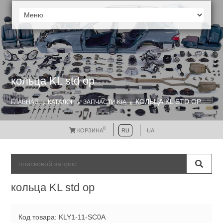
кольца KL std ор
КОЛЬЦА KL STD ОР
ГЛАВНАЯ
КАТАЛОГ
ЗАПЧАСТИ KIA
0
КОРЗИНА
RU
UA
кольца KL std ор
Код товара: KLY1-11-SC0A