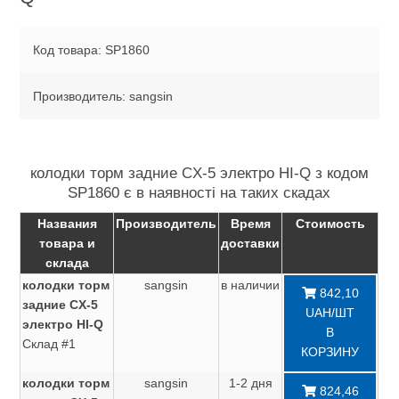
Код товара: SP1860
Производитель: sangsin
колодки торм задние CX-5 электро HI-Q з кодом
SP1860 є в наявності на таких скадах
Названия
Производитель
Время
Стоимость
товара и
доставки
склада
колодки торм
sangsin
в наличии
842,10
задние CX-5
UAH/ШТ
электро HI-Q
В
Склад #1
КОРЗИНУ
колодки торм
sangsin
1-2 дня
824,46