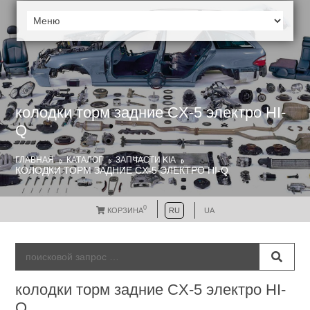
колодки торм задние CX-5 электро HI-
Q
ГЛАВНАЯ
КАТАЛОГ
ЗАПЧАСТИ KIA
КОЛОДКИ ТОРМ ЗАДНИЕ CX-5 ЭЛЕКТРО HI-Q
0
КОРЗИНА
RU
UA
колодки торм задние CX-5 электро HI-
Q