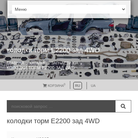
колодки торм Е2200 зад 4WD
ГЛАВНАЯ
КАТАЛОГ
ЗАПЧАСТИ KIA
КОЛОДКИ ТОРМ Е2200 ЗАД 4WD
0
КОРЗИНА
RU
UA
колодки торм Е2200 зад 4WD