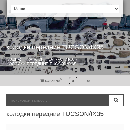
колодки передние TUCSON/IX35
ГЛАВНАЯ
КАТАЛОГ
ЗАПЧАСТИ KIA
КОЛОДКИ ПЕРЕДНИЕ TUCSON/IX35
0
КОРЗИНА
RU
UA
колодки передние TUCSON/IX35