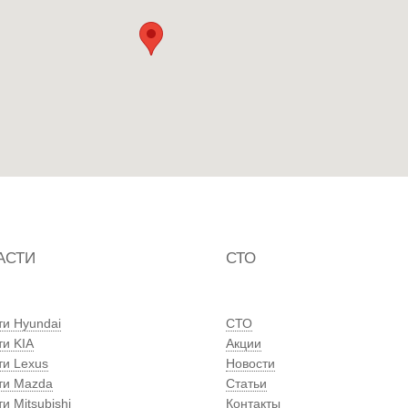
АСТИ
СТО
ти Hyundai
СТО
ти KIA
Акции
ти Lexus
Новости
ти Mazda
Статьи
и Mitsubishi
Контакты