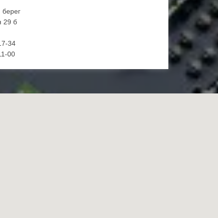
й берег
 29 б
17-34
11-00