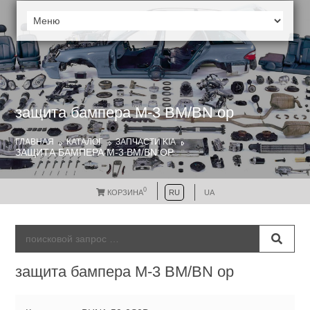
защита бампера M-3 BM/BN ор
ГЛАВНАЯ
КАТАЛОГ
ЗАПЧАСТИ KIA
ЗАЩИТА БАМПЕРА M-3 BM/BN ОР
0
КОРЗИНА
RU
UA
защита бампера M-3 BM/BN ор