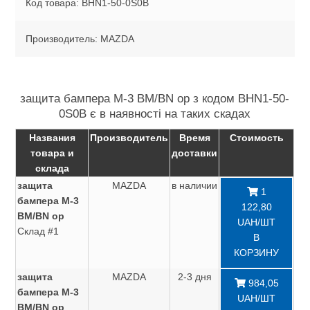
Код товара: BHN1-50-0S0B
Производитель: MAZDA
защита бампера M-3 BM/BN ор з кодом BHN1-50-
0S0B є в наявності на таких скадах
Названия
Производитель
Время
Стоимость
товара и
доставки
склада
защита
MAZDA
в наличии
1
бампера M-3
122,80
BM/BN ор
UAH/ШТ
Склад #1
В
КОРЗИНУ
защита
MAZDA
2-3 дня
984,05
бампера M-3
UAH/ШТ
BM/BN ор