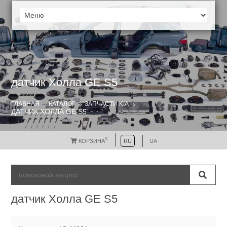
датчик Холла GE S5
ГЛАВНАЯ
КАТАЛОГ
ЗАПЧАСТИ KIA
ДАТЧИК ХОЛЛА GE S5
0
КОРЗИНА
RU
UA
датчик Холла GE S5