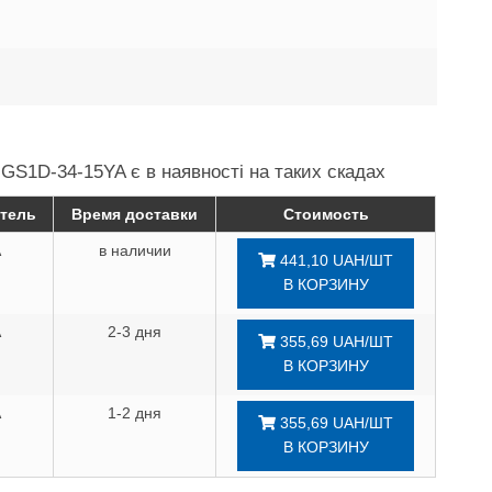
 GS1D-34-15YA є в наявності на таких скадах
тель
Время доставки
Стоимость
A
в наличии
441,10 UAH/ШТ
В КОРЗИНУ
A
2-3 дня
355,69 UAH/ШТ
В КОРЗИНУ
A
1-2 дня
355,69 UAH/ШТ
В КОРЗИНУ