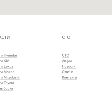
АСТИ
СТО
ти Hyundai
СТО
ти KIA
Акции
ти Lexus
Новости
ти Mazda
Статьи
и Mitsubishi
Контакты
ти Toyota
выборка