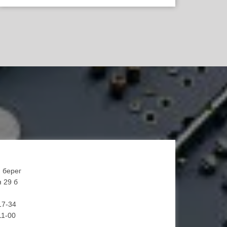
й берег
 29 б
17-34
11-00