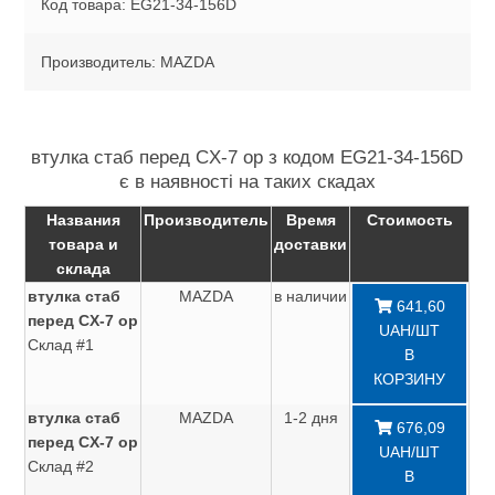
Код товара: EG21-34-156D
Производитель: MAZDA
втулка стаб перед CX-7 ор з кодом EG21-34-156D
є в наявності на таких скадах
Названия
Производитель
Время
Стоимость
товара и
доставки
склада
втулка стаб
MAZDA
в наличии
641,60
перед CX-7 ор
UAH/ШТ
Склад #1
В
КОРЗИНУ
втулка стаб
MAZDA
1-2 дня
676,09
перед CX-7 ор
UAH/ШТ
Склад #2
В