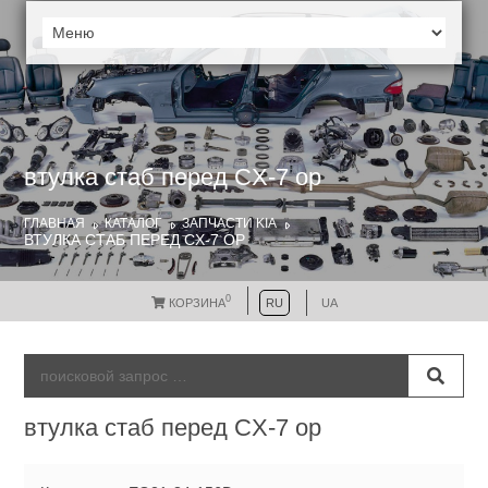
втулка стаб перед CX-7 ор
ГЛАВНАЯ
КАТАЛОГ
ЗАПЧАСТИ KIA
ВТУЛКА СТАБ ПЕРЕД CX-7 ОР
0
КОРЗИНА
RU
UA
втулка стаб перед CX-7 ор