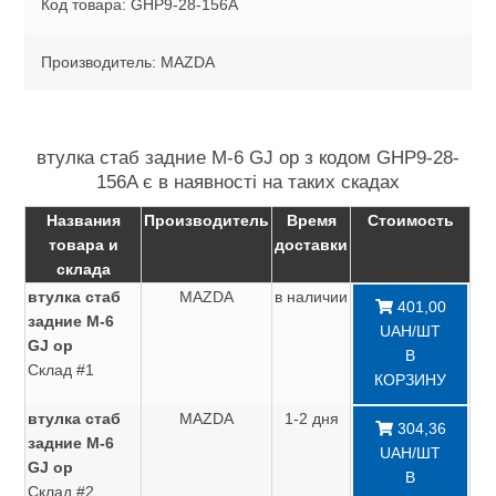
Код товара: GHP9-28-156A
Производитель: MAZDA
втулка стаб задние M-6 GJ ор з кодом GHP9-28-
156A є в наявності на таких скадах
Названия
Производитель
Время
Стоимость
товара и
доставки
склада
втулка стаб
MAZDA
в наличии
401,00
задние M-6
UAH/ШТ
GJ ор
В
Склад #1
КОРЗИНУ
втулка стаб
MAZDA
1-2 дня
304,36
задние M-6
UAH/ШТ
GJ ор
В
Склад #2