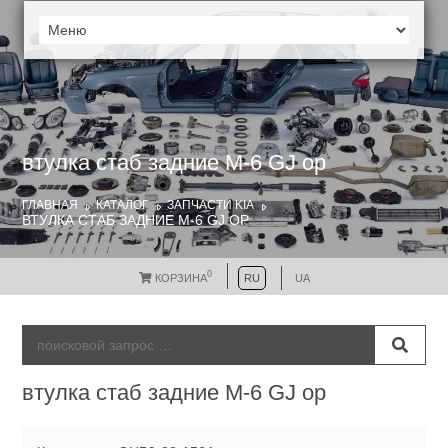
втулка стаб задние M-6 GJ ор
ГЛАВНАЯ
КАТАЛОГ
ЗАПЧАСТИ KIA
ВТУЛКА СТАБ ЗАДНИЕ M-6 GJ ОР
0
КОРЗИНА
RU
UA
втулка стаб задние M-6 GJ ор