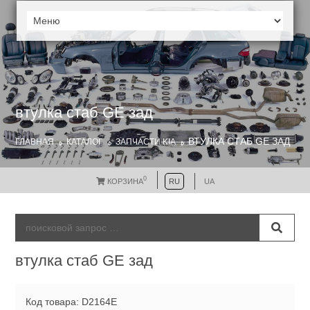
втулка стаб GE зад
ВТУЛКА СТАБ GE ЗАД
ГЛАВНАЯ
КАТАЛОГ
ЗАПЧАСТИ KIA
0
КОРЗИНА
RU
UA
втулка стаб GE зад
Код товара: D2164E