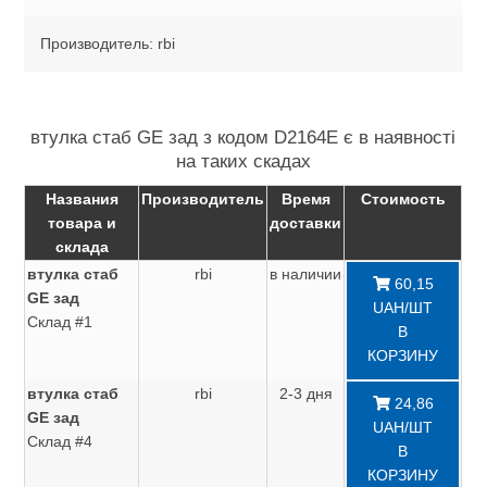
Производитель: rbi
втулка стаб GE зад з кодом D2164E є в наявності
на таких скадах
Названия
Производитель
Время
Стоимость
товара и
доставки
склада
втулка стаб
rbi
в наличии
60,15
GE зад
UAH/ШТ
Склад #1
В
КОРЗИНУ
втулка стаб
rbi
2-3 дня
24,86
GE зад
UAH/ШТ
Склад #4
В
КОРЗИНУ