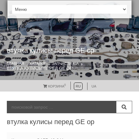
втулка кулисы перед GE ор
ГЛАВНАЯ
КАТАЛОГ
ЗАПЧАСТИ KIA
ВТУЛКА КУЛИСЫ ПЕРЕД GE ОР
0
КОРЗИНА
RU
UA
втулка кулисы перед GE ор