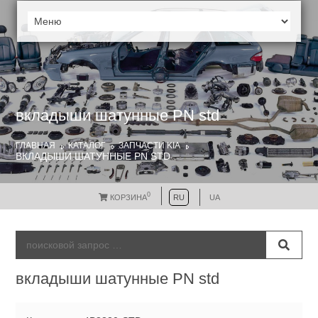
вкладыши шатунные PN std
ГЛАВНАЯ
КАТАЛОГ
ЗАПЧАСТИ KIA
ВКЛАДЫШИ ШАТУННЫЕ PN STD
0
КОРЗИНА
RU
UA
вкладыши шатунные PN std