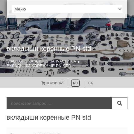
вкладыши коренные PN std
ГЛАВНАЯ
КАТАЛОГ
ЗАПЧАСТИ KIA
ВКЛАДЫШИ КОРЕННЫЕ PN STD
0
КОРЗИНА
RU
UA
вкладыши коренные PN std