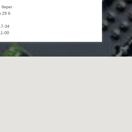
й берег
 29 б
17-34
11-00