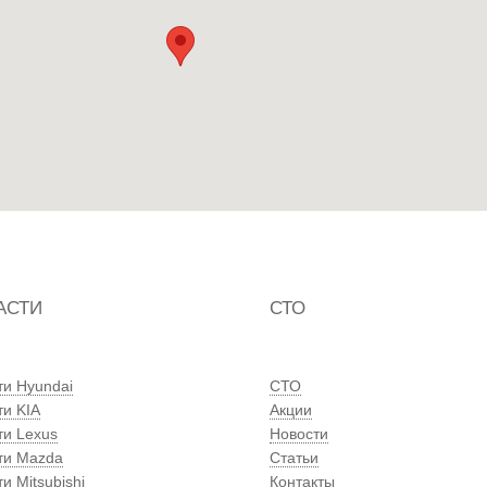
АСТИ
СТО
ти Hyundai
СТО
ти KIA
Акции
ти Lexus
Новости
ти Mazda
Статьи
и Mitsubishi
Контакты