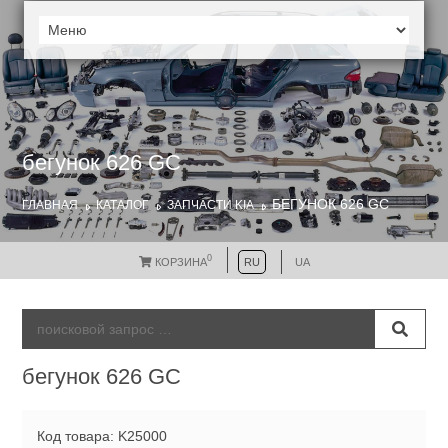
бегунок 626 GC
БЕГУНОК 626 GC
ГЛАВНАЯ
КАТАЛОГ
ЗАПЧАСТИ KIA
0
КОРЗИНА
RU
UA
бегунок 626 GC
Код товара: K25000