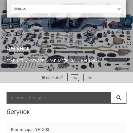
бегунок
БЕГУНОК
ГЛАВНАЯ
КАТАЛОГ
ЗАПЧАСТИ KIA
0
КОРЗИНА
RU
UA
бегунок
Код товара: YR-303