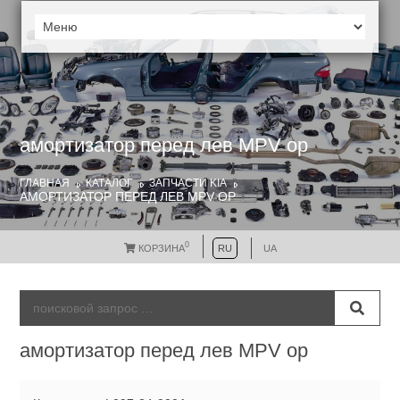
амортизатор перед лев MPV ор
ГЛАВНАЯ
КАТАЛОГ
ЗАПЧАСТИ KIA
АМОРТИЗАТОР ПЕРЕД ЛЕВ MPV ОР
0
КОРЗИНА
RU
UA
амортизатор перед лев MPV ор